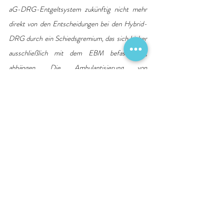
aG-DRG-Entgeltsystem zukünftig nicht mehr 
direkt von den Entscheidungen bei den Hybrid-
DRG durch ein Schiedsgremium, das sich bisher 
ausschließlich mit dem EBM befasst hat, 
abhängen. Die Ambulantisierung von 
Krankenhausleistungen sollte daher in den 
Händen der Vertragspartner der stationären 
Versorgung liegen und unter Nutzung der 
bewährten Expertise des InEK in Form von 
Kurzlieger-Fallpauschalen in auf das 
Gesamtsystem abgestimmter Form umgesetzt 
werden.
“
Die Kataloge sind abrufbar unter
www.g-drg.de
.