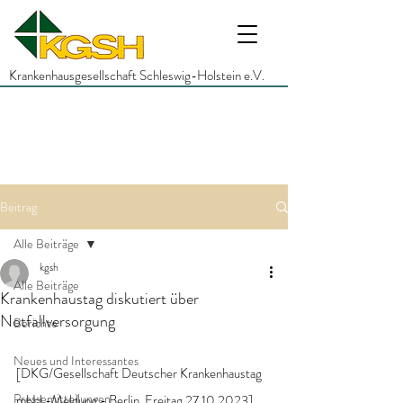
Krankenhausgesellschaft Schleswig-Holstein e.V.
Beitrag
Alle Beiträge
kgsh
Alle Beiträge
Krankenhaustag diskutiert über
Notfallversorgung
Berichte
Neues und Interessantes
[DKG/Gesellschaft Deutscher Krankenhaustag 
Pressemitteilungen
mbH -Meldung - Berlin, Freitag 27.10.2023]