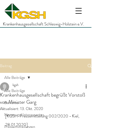
Krankenhausgesellschaft Schleswig-Holstein e.V.
Beitrag
Alle Beiträge
kgsh
Alle Beiträge
Krankenhausgesellschaft begrüßt Vorstoß
von Minister Garg
Berichte
Aktualisiert:
13. Okt. 2020
Neues und Interessantes
[KGSH-Pressemitteilung 002/2020 - Kiel, 
28.01.2020]
Pressemitteilungen