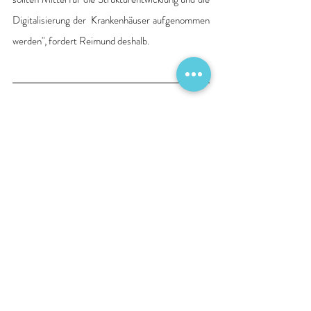
Digitalisierung der  Krankenhäuser aufgenommen 
werden", fordert Reimund deshalb.
Ulrike Petersen
Telefon  0 431 / 88 105 - 11
Telefax  0 431 / 88 105 - 15 
Krankenhausgesellschaft
Schleswig-Holstein  e.V.
Feldstraße 75 - 24105 Kiel
Pressemitteilungen