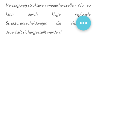
Versorgungsstrukturen wiederherstellen. Nur so 
kann durch kluge regionale 
Strukturentscheidungen die Versorgung 
dauerhaft sichergestellt werden.
“
Quelle: Deutsche Krankenhausgesellschaft e. V. 
DKG
Krankenhausreform
Krankenhausplanung
Notfallversorgung
Neues und Interessantes
Aktuelle Beiträge
Alle ansehen