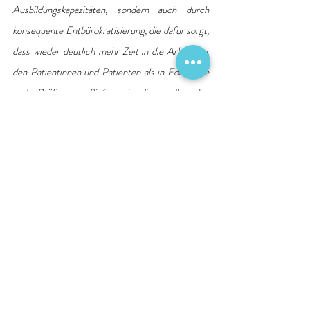
Ausbildungskapazitäten, sondern auch durch 
konsequente Entbürokratisierung, die dafür sorgt, 
dass wieder deutlich mehr Zeit in die Arbeit mit 
den Patientinnen und Patienten als in Formulare 
und Prüfungen fließen kann
“, erklärt der 
Vorstandsvorsitzende der DKG, 
Dr. Gerald Gaß
.
Positionspapier
DKG_I_Positionspapier_2026_I_Die_psychiatrische_und__psy
.pdf
PDF herunterladen • 879KB
Quelle: Deutsche Krankenhausgesellschaft e. V.
DKG
Finanzierung
Fachkräftemangel
Bürokratie