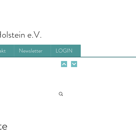
olstein e.V.
akt
Newsletter
LOGIN
te