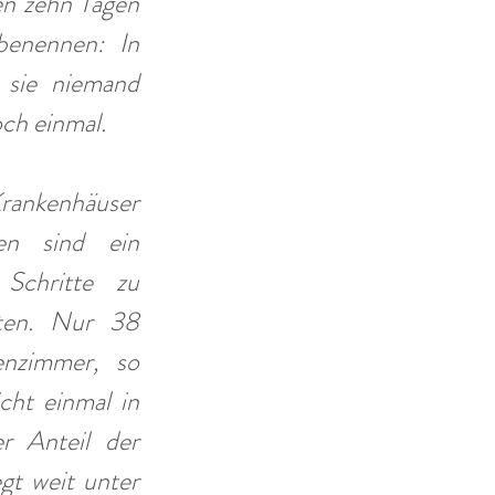
n zehn Tagen 
enennen: In 
sie niemand 
och einmal. 
rankenhäuser 
n sind ein 
Schritte zu 
ten. Nur 38 
nzimmer, so 
ht einmal in 
r Anteil der 
t weit unter 