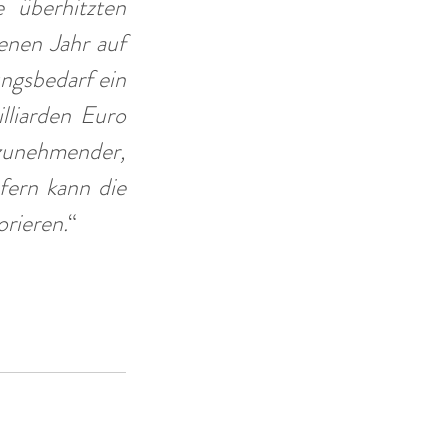
 überhitzten 
nen Jahr auf 
ngsbedarf ein 
liarden Euro 
 zunehmender, 
ern kann die 
orieren.
“