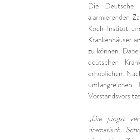
Die Deutsche K
alarmierenden Za
Koch-Institut un
Krankenhäuser a
zu können. Dabei
deutschen Kran
erheblichen Nac
umfangreichen K
Vorstandsvorsitz
„
Die jüngst ver
dramatisch. Sch