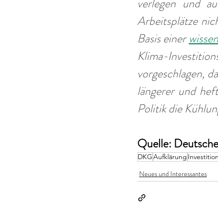
verlegen und au
Arbeitsplätze ni
Basis einer 
wisse
Klima-Investitio
vorgeschlagen, da
längerer und hef
Politik die Kühlu
Quelle: Deutsche 
DKG
Aufklärung
Investitio
Neues und Interessantes