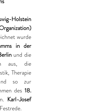
ms
wig-Holstein 
rganization) 
ichnet wurde 
ms in der 
erlin 
und die 
n aus, die 
ik, Therapie 
und so zur 
ahmen des 
18. 
en. 
Karl-Josef 
 Festrede.