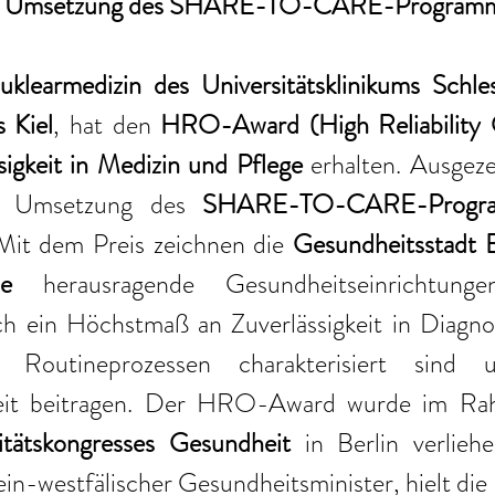
ür Umsetzung des SHARE-TO-CARE-Program
uklearmedizin des Universitätsklinikums Schles
 Kiel
, hat den 
HRO-Award (High Reliability O
sigkeit in Medizin und Pflege
 erhalten. Ausgeze
e Umsetzung des 
SHARE-TO-CARE-Program
 Mit dem Preis zeichnen die 
Gesundheitsstadt B
e
 herausragende Gesundheitseinrichtunge
h ein Höchstmaß an Zuverlässigkeit in Diagnost
Routineprozessen charakterisiert sind 
heit beitragen. Der HRO-Award wurde im R
itätskongresses Gesundheit 
in Berlin verlieh
ein-westfälischer Gesundheitsminister, hielt die