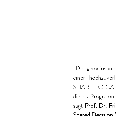
„Die gemeinsame E
einer hochzuverl
SHARE TO CARE b
dieses Programms 
sagt 
Prof. Dr. F
Shared Decision