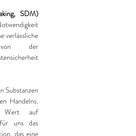
gemeinsame Entscheidungsfindung (Shared Decision Making, SDM) 
twendigkeit 
 verlässliche 
 von der 
nsicherheit 
en Substanzen 
en Handelns. 
 Wert auf 
für uns das 
n, das eine 