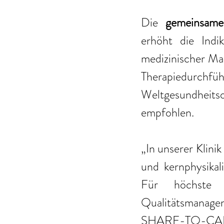
Die 
erhöht die Indi
medizinischer Maß
Therapiedu
Weltgesundheits
empfohlen.
„In unserer Klini
und kernphysikal
Für höchste P
Qualitätsmanag
SHARE-TO-CARE-P