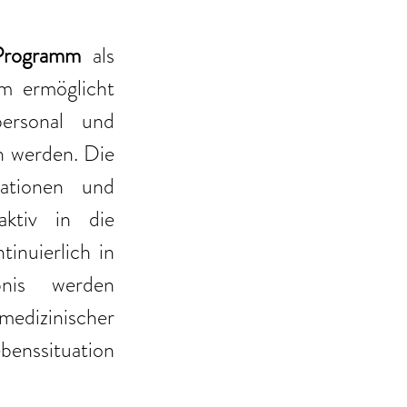
rogramm
 als 
m ermöglicht 
ersonal und 
 werden. Die 
ationen und 
ktiv in die 
nuierlich in 
nis werden 
edizinischer 
enssituation 