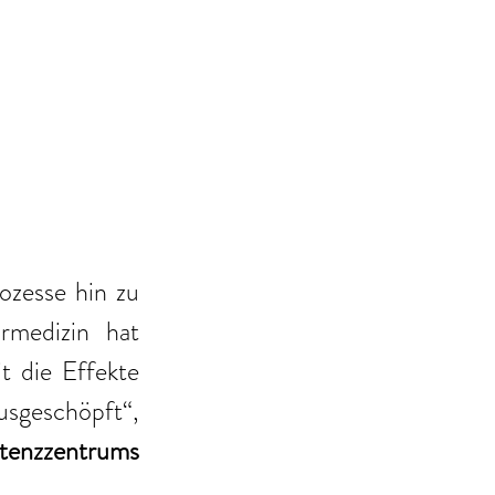
zesse hin zu 
rmedizin hat 
die Effekte 
usgeschöpft“, 
tenzzentrums 