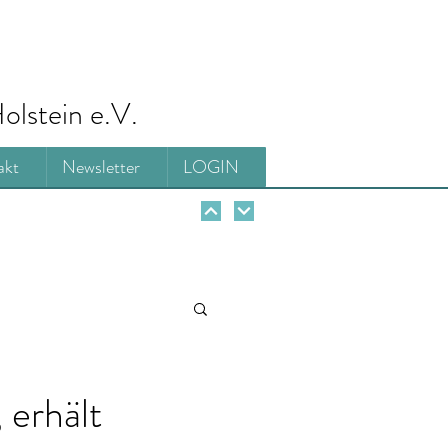
olstein e.V.
akt
Newsletter
LOGIN
 erhält