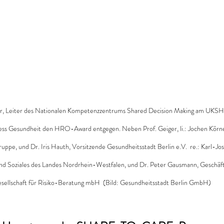
er, Leiter des Nationalen Kompetenzzentrums Shared Decision Making am UKSH
ess Gesundheit den HRO-Award entgegen. Neben Prof. Geiger, li.: Jochen Körner
uppe, und Dr. Iris Hauth, Vorsitzende Gesundheitsstadt Berlin e.V.  re.: Karl-Jo
und Soziales des Landes Nordrhein-Westfalen, und Dr. Peter Gausmann, Geschäf
sellschaft für Risiko-Beratung mbH  (Bild: Gesundheitsstadt Berlin GmbH)