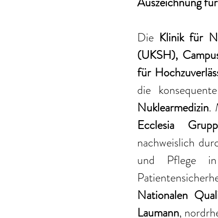
Auszeichnung f
Die 
Klinik für N
(UKSH), Campus
für Hochzuverläs
die konsequent
Nuklearmedizin
.
Ecclesia Grupp
nachweislich durc
und Pflege in 
Patientensicher
Nationalen Qual
Laumann
, nordrh