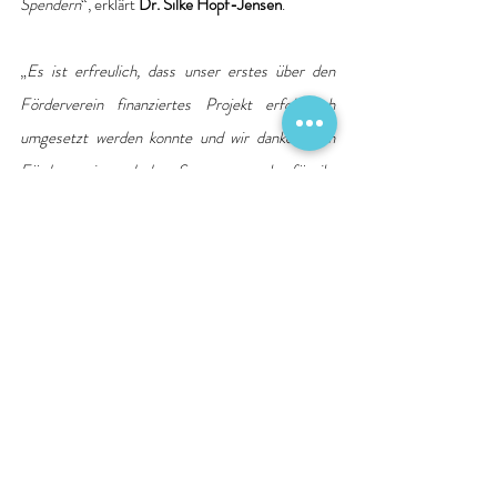
Spendern
“, erklärt
 Dr. Silke Hopf-Jensen
. 
„
Es ist erfreulich, dass unser erstes über den 
Förderverein finanziertes Projekt erfolgreich 
umgesetzt werden konnte und wir danken dem 
Förderverein und den Sponsoren sehr für ihr 
Engagement
“, betont 
Prof. Dr. med. Stephan 
Timm
, Ärztlicher Direktor.
Quelle: Pressemitteilung Krankenhaus
Innovation
Spendenaktionen
KI
Förderung
Berichte