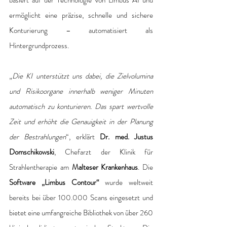
basiert auf der Technologie von Limbus AI und 
ermöglicht eine präzise, schnelle und sichere 
Konturierung – automatisiert als 
Hintergrundprozess.
„
Die KI unterstützt uns dabei, die Zielvolumina 
und Risikoorgane innerhalb weniger Minuten 
automatisch zu konturieren. Das spart wertvolle 
Zeit und erhöht die Genauigkeit in der Planung 
der Bestrahlungen
“, erklärt 
Dr. med. Justus 
Domschikowski
, Chefarzt der Klinik für 
Strahlentherapie am
 Malteser Krankenhaus
. Die 
Software „Limbus Contour“ 
wurde weltweit 
bereits bei über 100.000 Scans eingesetzt und 
bietet eine umfangreiche Bibliothek von über 260 