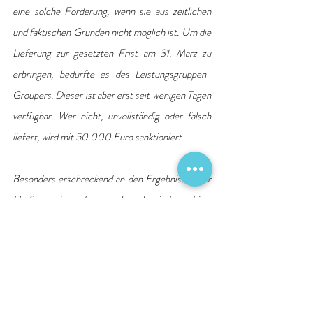
eine solche Forderung, wenn sie aus zeitlichen 
und faktischen Gründen nicht möglich ist. Um die 
Lieferung zur gesetzten Frist am 31. März zu 
erbringen, bedürfte es des Leistungsgruppen-
Groupers. Dieser ist aber erst seit wenigen Tagen 
verfügbar. Wer nicht, unvollständig oder falsch 
liefert, wird mit 50.000 Euro sanktioniert. 
Besonders erschreckend an den Ergebnissen der 
Umfrage ist, dass mehr als jedes dritte 
Krankenhaus damit rechnet, Personal abbauen zu 
müssen. Spätestens jetzt müsste eine 
Bundesregierung konsequent handeln, um die 
Gesundheitsversorgung nicht zu gefährden
“, 
erklärt der Vorstandsvorsitzende der Deutschen 