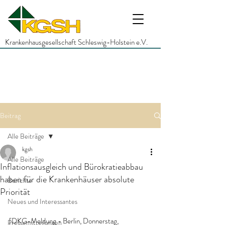
Krankenhausgesellschaft Schleswig-Holstein e.V.
Beitrag
Alle Beiträge
kgsh
Alle Beiträge
Inflationsausgleich und Bürokratieabbau
haben für die Krankenhäuser absolute
Berichte
Priorität
Neues und Interessantes
[DKG-Meldung - Berlin, Donnerstag, 
Pressemitteilungen