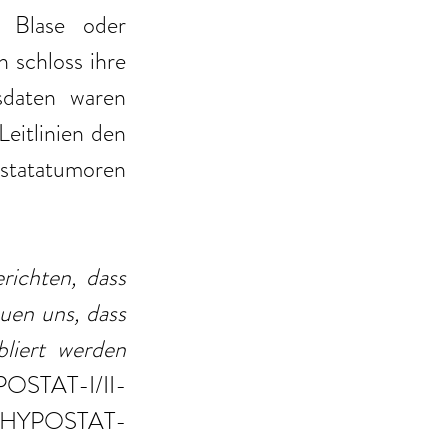
 Blase oder 
schloss ihre 
daten waren 
itlinien den 
statatumoren 
ichten, dass 
uen uns, dass 
liert werden 
POSTAT-I/II-
er HYPOSTAT-