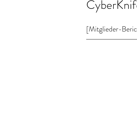
CyberKnif
[Mitglieder-Beri