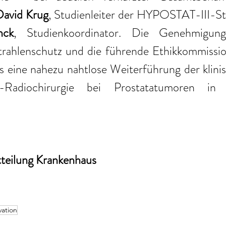
avid Krug
, Studienleiter der HYPOSTAT-III-St
nck
, Studienkoordinator. Die Genehmigun
ahlenschutz und die führende Ethikkommission i
ss eine nahezu nahtlose Weiterführung der klini
-Radiochirurgie bei Prostatatumoren in 
tteilung Krankenhaus
vation