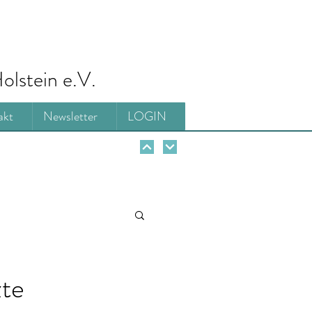
olstein e.V.
akt
Newsletter
LOGIN
zte