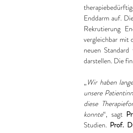
therapiebedürft
Enddarm auf. Di
Rekrutierung En
vergleichbar mit 
neuen Standard f
darstellen. Die f
„
Wir haben lange
unsere Patientinn
diese Therapiefo
konnte
“, sagt 
Pr
Studien. 
Prof. D