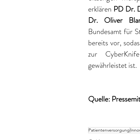
erklären 
PD Dr. D
Dr. Oliver Bla
Bundesamt für Str
bereits vor, soda
zur CyberKnife
gewährleistet ist.
Quelle: Pressemi
Patientenversorgung
Inno