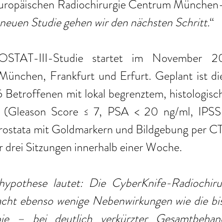
 Europäischen Radiochirurgie Centrum München
 neuen Studie gehen wir den nächsten Schritt.
“ 
STAT-III-Studie startet im November 2
 München, Frankfurt und Erfurt. Geplant ist di
 Betroffenen mit lokal begrenztem, histologisc
m (Gleason Score ≤ 7, PSA < 20 ng/ml, IPSS 
rostata mit Goldmarkern und Bildgebung per CT
ur drei Sitzungen innerhalb einer Woche. 
ypothese lautet: Die CyberKnife-Radiochirur
acht ebenso wenige Nebenwirkungen wie die bi
pie – bei deutlich verkürzter Gesamtbehan