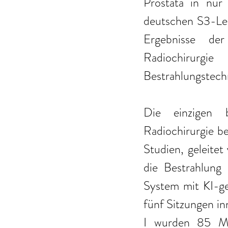
Prostata in nur 
deutschen S3-Leit
Ergebnisse de
Radiochirurgi
Bestrahlungstechn
Die einzigen b
Radiochirurgie 
Studien, geleite
die Bestrahlung 
System mit KI-ge
fünf Sitzungen i
I wurden 85 Mä