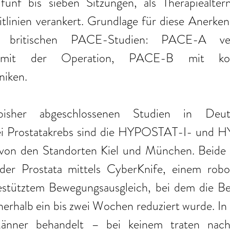
fünf bis sieben Sitzungen, als Therapiealtern
linien verankert. Grundlage für diese Anerkenn
r britischen PACE-Studien: PACE-A verg
e mit der Operation, PACE-B mit konve
iken. 
isher abgeschlossenen Studien in Deuts
bei Prostatakrebs sind die HYPOSTAT-I- und 
t von den Standorten Kiel und München. Beide 
der Prostata mittels CyberKnife, einem robot
stütztem Bewegungsausgleich, bei dem die Be
nnerhalb ein bis zwei Wochen reduziert wurde.
nner behandelt – bei keinem traten nach