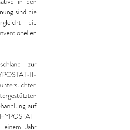
ative in den 
ung sind die 
leicht die 
ntionellen 
chland zur 
HYPOSTAT-II-
untersuchten 
ergestützten 
handlung auf 
 In HYPOSTAT-
 einem Jahr 