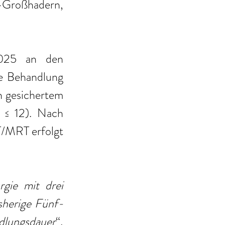
-Großhadern, 
025 an den 
e Behandlung 
h gesichertem 
≤ 12). Nach 
/MRT erfolgt 
gie mit drei 
sherige Fünf-
dlungsdauer
“, 