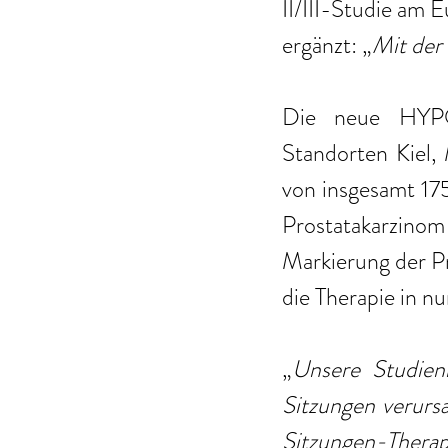
II/III-Studie am
ergänzt: „
Mit der
Die neue HYPO
Standorten Kiel,
von insgesamt 175
Prostatakarzino
Markierung der P
die Therapie in n
„
Unsere Studienh
Sitzungen verurs
Sitzungen-Thera