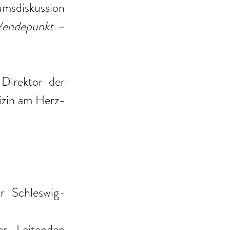
msdiskussion 
Wendepunkt – 
 Direktor der 
dizin am Herz-
r Schleswig-
r Leitenden 