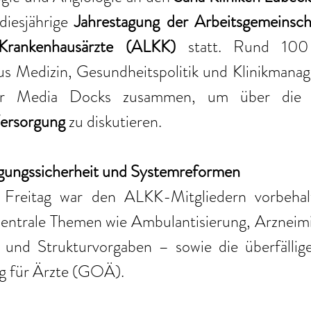
diesjährige 
Jahrestagung der Arbeitsgemeinscha
 Krankenhausärzte (ALKK)
 statt. Rund 100
us Medizin, Gesundheitspolitik und Klinikmana
er Media Docks zusammen, um über die
Versorgung 
zu diskutieren.
gungssicherheit und Systemreformen
Freitag war den ALKK-Mitgliedern vorbehalt
entrale Themen wie Ambulantisierung, Arzneimit
 und Strukturvorgaben – sowie die überfällig
 für Ärzte (GOÄ).