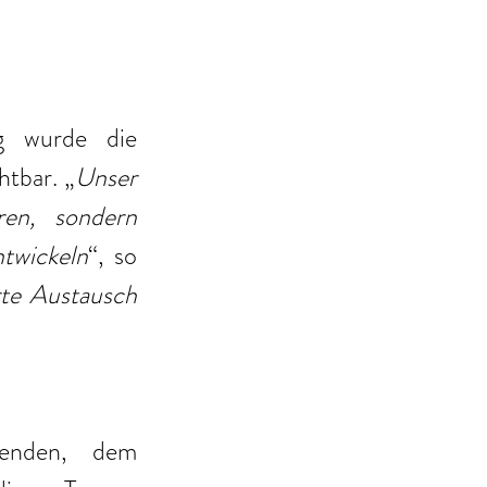
g wurde die 
htbar. „
Unser 
en, sondern 
twickeln
“, so 
te Austausch 
menden, dem 