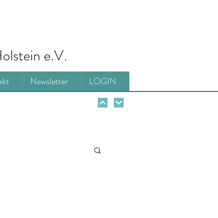
olstein e.V.
akt
Newsletter
LOGIN