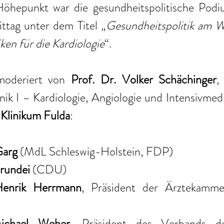
öhepunkt war die gesundheitspolitische Podiu
ttag unter dem Titel „
Gesundheitspolitik am 
en für die Kardiologie
“. 
moderiert von 
Prof. Dr. Volker Schächinger
,
nik I – Kardiologie, Angiologie und Intensivme
 
Klinikum Fulda
:
Garg
 (MdL Schleswig-Holstein, FDP)
Grundei
 (CDU)
Henrik Herrmann
, Präsident der Ärztekamme
chael Weber
, Präsident des Verbands de