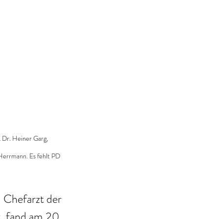
 Dr. Heiner Garg, 
 Herrmann. Es fehlt PD 
, Chefarzt der 
k
, fand am 20. 