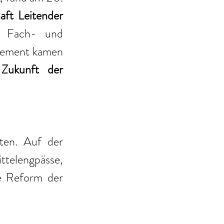
ft Leitender 
 Fach- und 
gement kamen 
 
Zukunft der 
en. Auf der 
telengpässe, 
e Reform der 