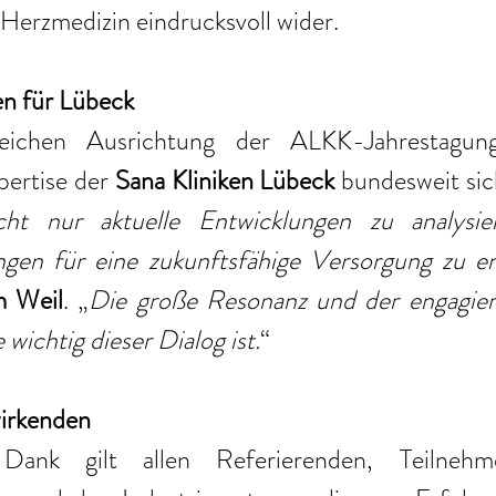
Herzmedizin eindrucksvoll wider.
en für Lübeck
reichen Ausrichtung der ALKK-Jahrestagun
pertise der
 Sana Kliniken Lübeck
 bundesweit sic
cht nur aktuelle Entwicklungen zu analysier
en für eine zukunftsfähige Versorgung zu en
m Weil
. „
Die große Resonanz und der engagier
 wichtig dieser Dialog ist.
“
wirkenden
 Dank gilt allen Referierenden, Teilneh