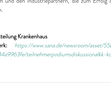
m und den Industriepartnern, die zum Erfolg d
n.
tteilung Krankenhaus
erk: 
https://www.sana.de/newsroom/asset/55
a9963fe/teilnehmerpodiumsdiskussionalkk-ko