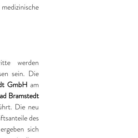
edizinische 
tte werden 
en sein. Die 
edt GmbH
 am 
d Bramstedt 
ührt. Die neu 
 wird ebenfalls die Geschäftsanteile des 
ergeben sich 