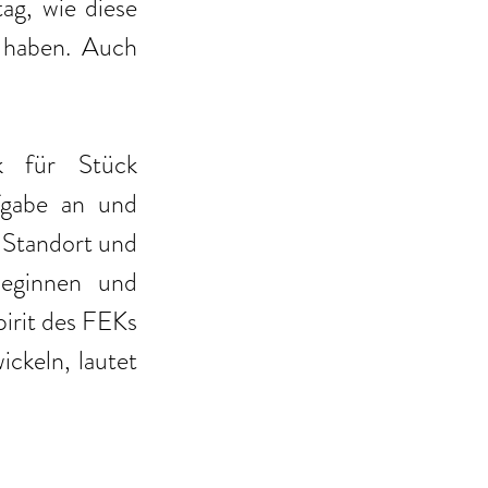
g, wie diese 
 haben. Auch 
 für Stück 
fgabe an und 
 Standort und 
eginnen und 
irit des FEKs 
ckeln, lautet 