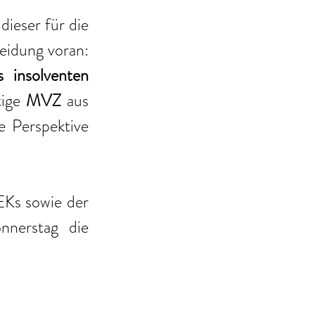
ieser für die 
idung voran: 
 insolventen 
ige 
MVZ 
aus 
 Perspektive 
Ks sowie der 
nerstag die 