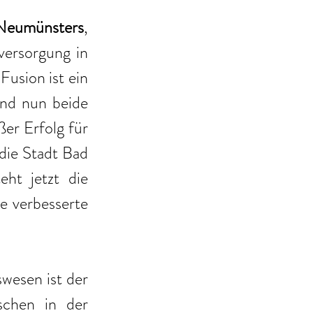
Neumünsters
, 
ersorgung in 
usion ist ein 
nd nun beide 
er Erfolg für 
ie Stadt Bad 
ht jetzt die 
e verbesserte 
wesen ist der 
chen in der 