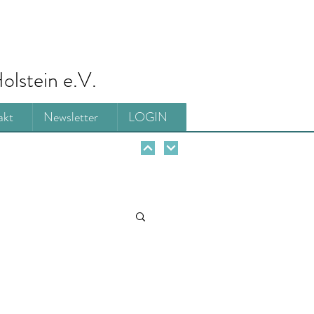
olstein e.V.
akt
Newsletter
LOGIN