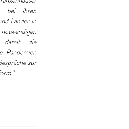
rankenhäuser 
g bei ihren 
nd Länder in 
 notwendigen 
, damit die 
e Pandemien 
espräche zur 
form.
“ 