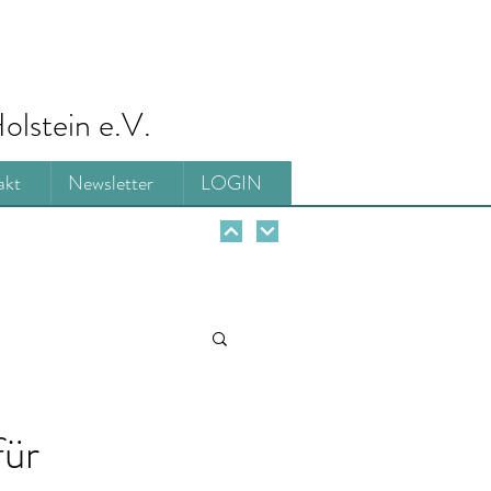
olstein e.V.
akt
Newsletter
LOGIN
für