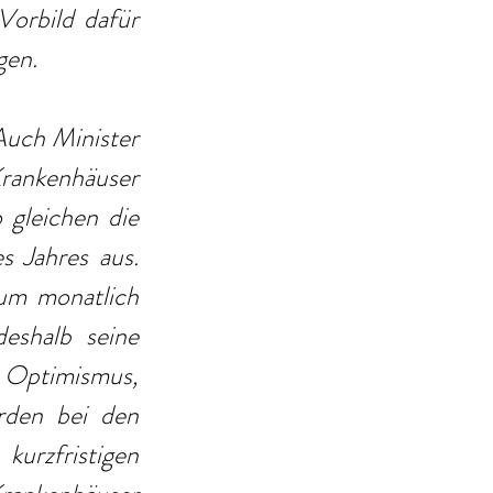
orbild dafür 
gen.
Auch Minister 
rankenhäuser 
gleichen die 
s Jahres aus. 
um monatlich 
shalb seine 
 Optimismus, 
rden bei den 
rzfristigen 