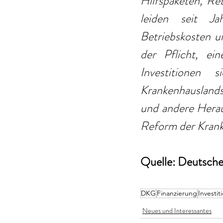
Hilfspaketen, R
leiden seit Jah
Betriebskosten un
der Pflicht, ein
Investitionen 
Krankenhausland
und andere Herau
Reform der Kranke
Quelle: Deutsche 
DKG
Finanzierung
Investit
Neues und Interessantes