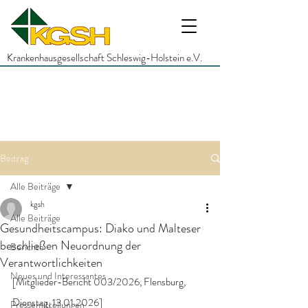
Krankenhausgesellschaft Schleswig-Holstein e.V.
Beitrag
Alle Beiträge
kgsh
Alle Beiträge
Gesundheitscampus: Diako und Malteser
beschließen Neuordnung der
Berichte
Verantwortlichkeiten
Neues und Interessantes
[Mitglieder-Bericht 003/2026, Flensburg, 
Dienstag, 13.01.2026]
Pressemitteilungen