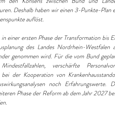
orm den Konsens zwischen Bund und Lände
ren. Deshalb haben wir einen 3-Punkte-Plan era
senspunkte auflöst.
 in einer ersten Phase der Transformation bis 
usplanung des Landes Nordrhein-Westfalen al
änder genommen wird. Für die vom Bund geplan
Mindestfallzahlen, verschärfte Personalvo
 bei der Kooperation von Krankenhausstandor
wirkungsanalysen noch Erfahrungswerte. D
 weiteren Phase der Reform ab dem Jahr 2027 be
en.