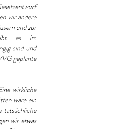
setzentwurf 
en wir andere 
sern und zur 
gibt es im 
ngig sind und 
VVG geplante 
ine wirkliche 
ten wäre ein 
 tatsächliche 
en wir etwas 