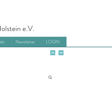
olstein e.V.
akt
Newsletter
LOGIN