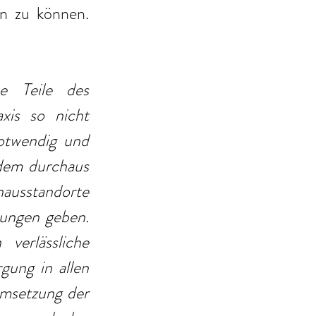
 zu können. 
e Teile des 
is so nicht 
otwendig und 
dem durchaus 
hausstandorte 
ungen geben. 
erlässliche 
ung in allen 
msetzung der 