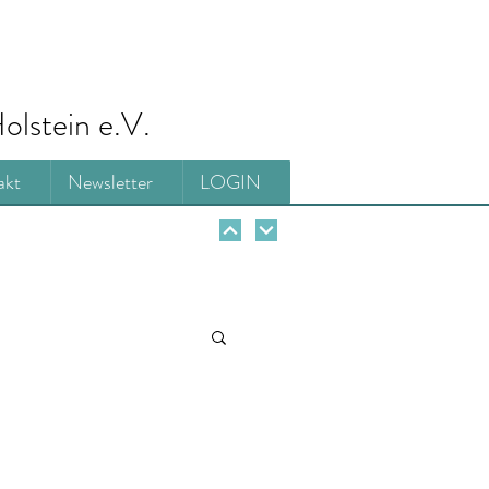
olstein e.V.
akt
Newsletter
LOGIN