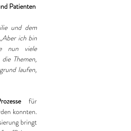
und Patienten
lie und dem 
„
Aber ich bin 
 nun viele 
die Themen, 
rund laufen, 
rozesse
 für 
rden konnten. 
ierung bringt 