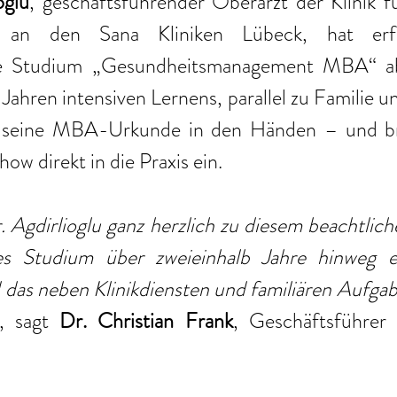
oglu
, geschäftsführender Oberarzt der Klinik fü
 an den Sana Kliniken Lübeck, hat erfol
de Studium „Gesundheitsmanagement MBA“ abg
ahren intensiven Lernens, parallel zu Familie und 
lz seine MBA-Urkunde in den Händen – und br
 direkt in die Praxis ein. 
. Agdirlioglu ganz herzlich zu diesem beachtliche
es Studium über zweieinhalb Jahre hinweg er
 das neben Klinikdiensten und familiären Aufgab
, sagt 
Dr. Christian Frank
, Geschäftsführer