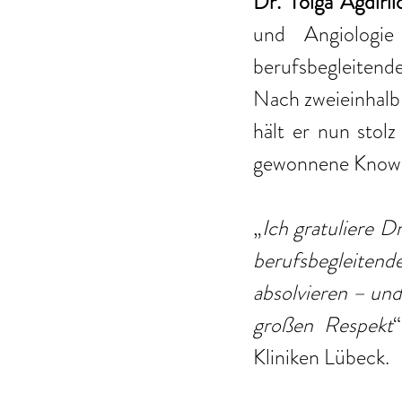
Dr. Tolga Agdirli
und Angiologie
berufsbegleiten
Nach zweieinhalb J
hält er nun sto
gewonnene Knowhow
„
Ich gratuliere Dr
berufsbegleitend
absolvieren – und
großen Respekt
“
Kliniken Lübeck. 