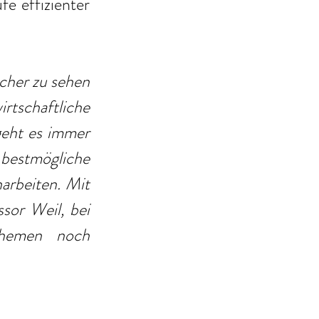
e effizienter 
cher zu sehen 
rtschaftliche 
geht es immer 
estmögliche 
rbeiten. Mit 
or Weil, bei 
Themen noch 