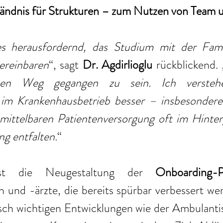
tändnis für Strukturen – zum Nutzen von Team 
es herausfordernd, das Studium mit der Fami
vereinbaren
“, sagt 
Dr. Agdirlioglu
 rückblickend. 
sen Weg gegangen zu sein. Ich verstehe
m Krankenhausbetrieb besser – insbesondere 
mittelbaren Patientenversorgung oft im Hinterg
g entfalten.
“ 
ist die Neugestaltung der 
Onboarding-P
n und -ärzte, die bereits spürbar verbessert we
sch wichtigen Entwicklungen wie der Ambulantis