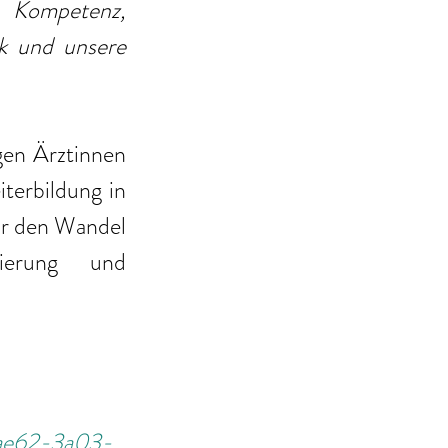
 Kompetenz, 
k und unsere 
en Ärztinnen 
terbildung in 
r den Wandel 
erung und 
aae62-3a03-