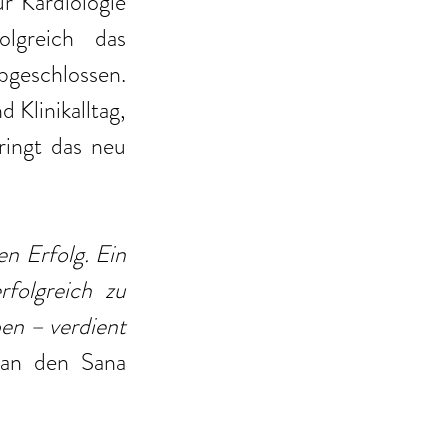
r Kardiologie 
greich das 
eschlossen. 
Klinikalltag, 
ingt das neu 
n Erfolg. Ein 
folgreich zu 
en – verdient 
 an den Sana 