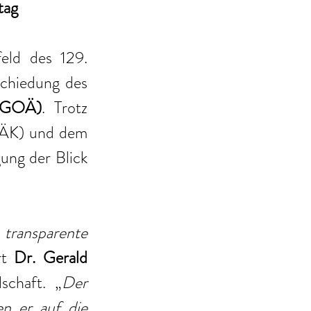
tag
ld des 129. 
chiedung des 
 (GOÄ)
. Trotz 
BÄK) und dem 
ng der Blick 
transparente 
rt 
Dr. Gerald 
schaft. „
Der 
n er auf die 