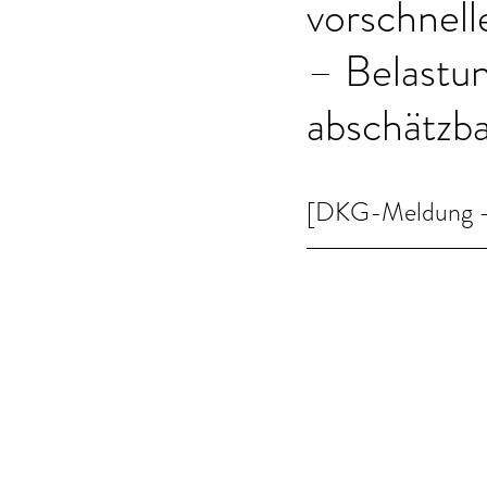
vorschnel
– Belastun
abschätzb
[DKG-Meldung - 