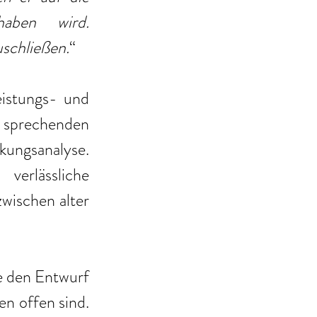
aben wird. 
uschließen.
“
istungs- und 
 sprechenden 
ungsanalyse. 
lässliche 
ischen alter 
e den Entwurf 
n offen sind. 