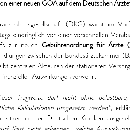
ion einer neuen GOÄ auf dem Deutschen Ärzte
ankenhausgesellschaft (DKG) warnt im Vorfe
ags eindringlich vor einer vorschnellen Verabs
rfs zur neuen 
Gebührenordnung für Ärzte
handlungen zwischen der Bundesärztekammer (
bt zentralen Akteuren der stationären Versorgu
 finanziellen Auswirkungen verwehrt.
eser Tragweite darf nicht ohne belastbare, 
ftliche Kalkulationen umgesetzt werden“, 
erklä
orsitzender der Deutschen Krankenhausgesell
urf lässt nicht erkennen, welche Auswirkunge