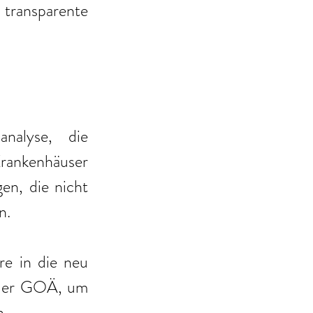
transparente 
nalyse, die 
Krankenhäuser 
n, die nicht 
n.
e in die neu 
der GOÄ, um 
n.