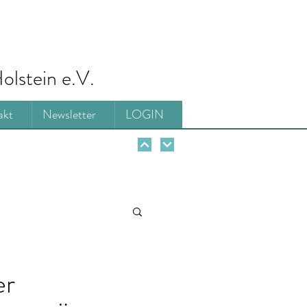
olstein e.V.
akt
Newsletter
LOGIN
er