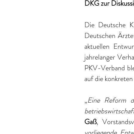
DKG zur Diskuss
Die Deutsche Kr
Deutschen Ärztet
aktuellen Entwu
jahrelanger Ver
PKV-Verband blei
auf die konkreten
„
Eine Reform di
betriebswirtscha
Gaß
, Vorstandsv
vorliegende Entw