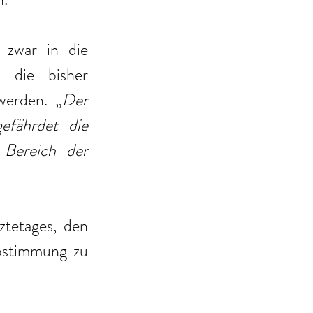
zwar in die 
 die bisher 
werden. „
Der 
fährdet die 
Bereich der 
tetages, den 
bstimmung zu 