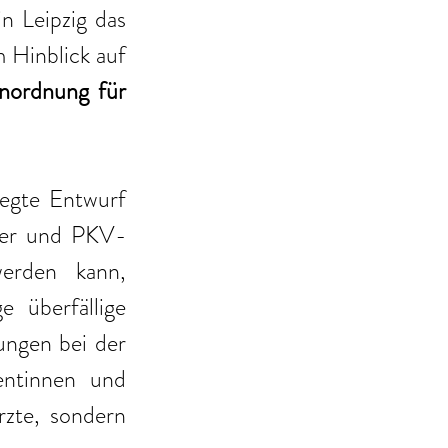
 Leipzig das 
Hinblick auf 
nordnung für 
egte Entwurf 
mer und PKV-
erden kann, 
 überfällige 
ngen bei der 
entinnen und 
zte, sondern 