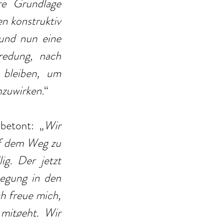
e Grundlage 
n konstruktiv 
und nun eine 
edung, nach 
bleiben, um 
zuwirken.
“
 betont: „
Wir 
f dem Weg zu 
g. Der jetzt 
egung in den 
h freue mich, 
mitgeht. Wir 