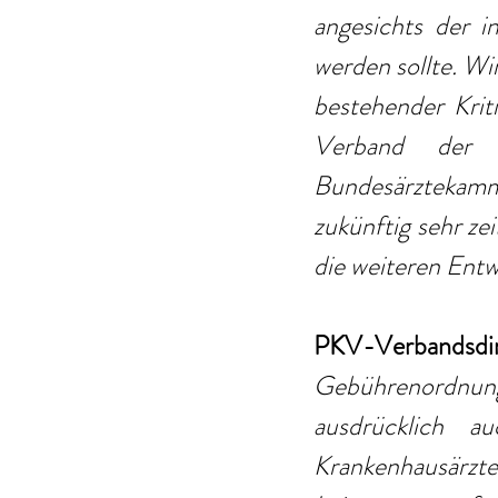
angesichts der i
werden sollte. Wi
bestehender Krit
Verband der P
Bundesärztekamm
zukünftig sehr ze
die weiteren Entw
PKV-Verbandsdir
Gebührenordnung 
ausdrücklich a
Krankenhausärz