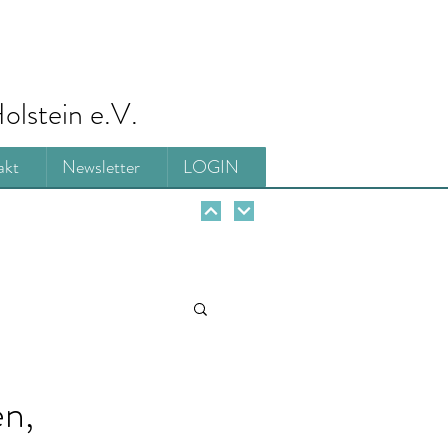
olstein e.V.
akt
Newsletter
LOGIN
n,