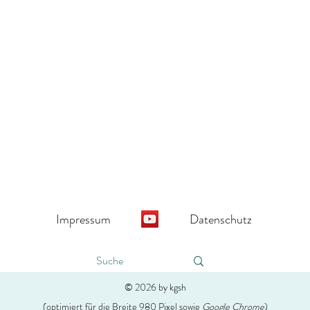
Impressum
Datenschutz
10.000 Hitzetote mahnen zum
Inter
Handeln statt Diskutieren
Essst
© 2026 by kgsh
zu: K
(optimiert für die Breite 980 Pixel sowie
Google Chrome
)