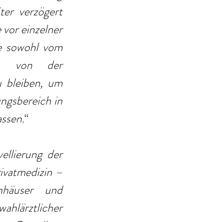
er verzögert 
vor einzelner 
e sowohl vom 
h von der 
bleiben, um 
ngsbereich in 
assen.
“
llierung der 
vatmedizin – 
häuser und 
lärztlicher 