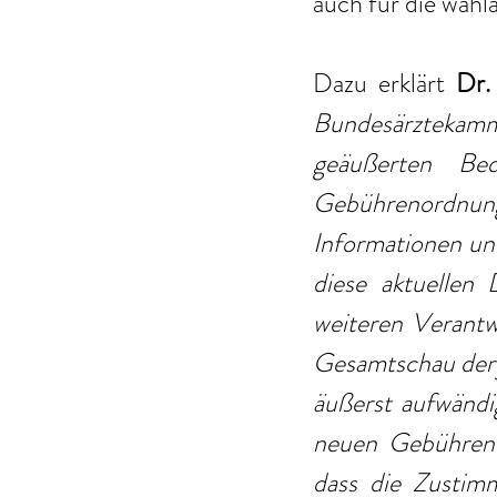
auch für die wahl
Dazu erklärt 
Dr.
Bundesärztekamm
geäußerten Bed
Gebührenordnu
Informationen un
diese aktuellen
weiteren Verantw
Gesamtschau der j
äußerst aufwändi
neuen Gebühreno
dass die Zustim