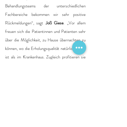
Behandlungsteams der unterschiedlichen 
Fachbereiche bekommen wir sehr positive 
Rückmeldungen“, sagt 
Joß Giese
. „Vor allem 
freuen sich die Patientinnen und Patienten sehr 
über die Möglichkeit, zu Hause übernachten zu 
können, wo die Erholungsqualität natürlich höher 
ist als im Krankenhaus. Zugleich profitieren sie 
aber auch von der sehr strukturierten Versorgung 
auf der Day Care Unit – je nach Bedarf 
beispielsweise mit Physiotherapie, 
Wundmanagement, Psycho-Onkologie, Beratung 
durch Diätassistenz oder den Sozialdienst. Wir 
sind überzeugt, dass wir hier ein Angebot 
geschaffen haben, von dem bereits heute viele 
Patientinnen und Patienten profitieren können.“