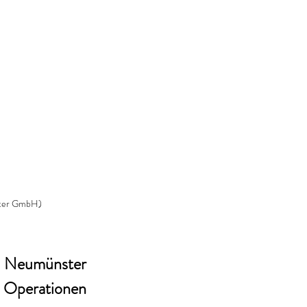
ster GmbH)
Friedrich-Ebert-Krankenhaus (FEK) Neumünster 
 Operationen