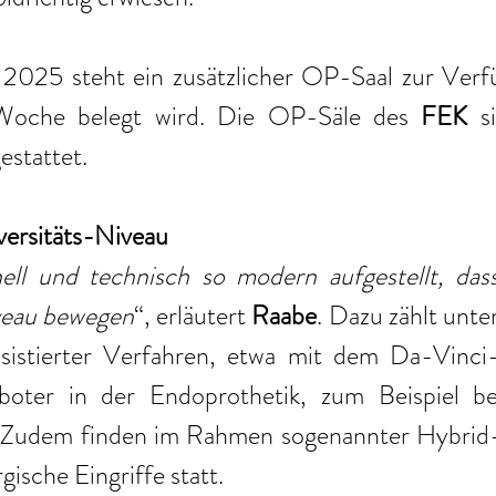
 2025 steht ein zusätzlicher OP-Saal zur Verfü
Woche belegt wird. Die OP-Säle des 
FEK
 s
stattet. 
versitäts-Niveau
ell und technisch so modern aufgestellt, dass
veau bewegen
“, erläutert 
Raabe
. Dazu zählt unte
ssistierter Verfahren, etwa mit dem Da-Vinci
er in der Endoprothetik, zum Beispiel be
. Zudem finden im Rahmen sogenannter Hybrid
ische Eingriffe statt. 