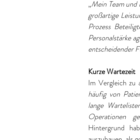
„
Mein Team und ic
großartige Leistu
Prozess Beteilig
Personalstärke agi
entscheidender F
Kurze Wartezeit 
Im Vergleich zu a
häufig von Patie
lange Wartelist
Operationen g
Hintergrund ha
auszubauen, als go