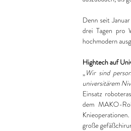
Denn seit Januar
drei Tagen pro 
hochmodern ausge
Hightech auf Uni
„
Wir sind person
universitärem Ni
Einsatz robotera
dem MAKO-Robot
Knieoperationen
große gefäßchirurg