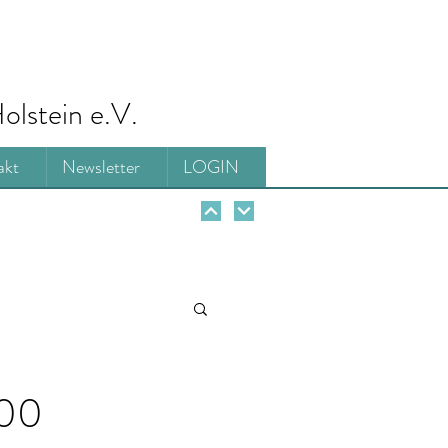
olstein e.V.
akt
Newsletter
LOGIN
000