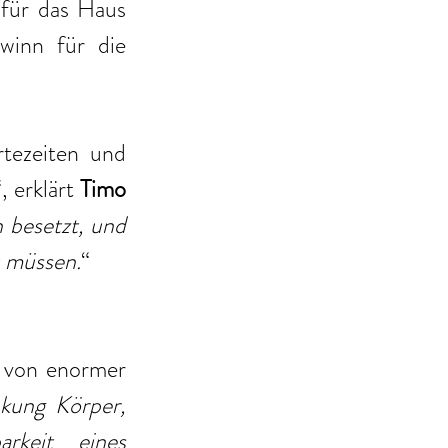
 für das Haus 
inn für die 
tezeiten und 
“, erklärt 
Timo 
 besetzt, und 
u müssen.
“ 
 von enormer 
ung Körper, 
keit eines 