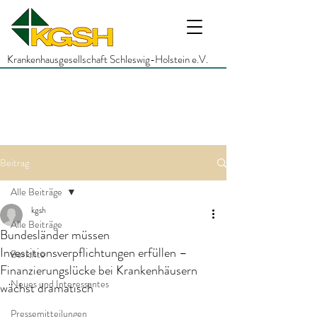
Krankenhausgesellschaft Schleswig-Holstein e.V.
Beitrag
Alle Beiträge
kgsh
Alle Beiträge
Bundesländer müssen
Investitionsverpflichtungen erfüllen –
Berichte
Finanzierungslücke bei Krankenhäusern
Neues und Interessantes
wächst dramatisch
Pressemitteilungen