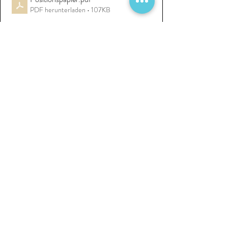
PDF herunterladen • 107KB
Quelle: Deutsche Krankenhausgesellschaft e. V. 
DKG
Finanzierung
Krankenhausreform
Neues und Interessantes
Aktuelle Beiträge
Alle ansehen