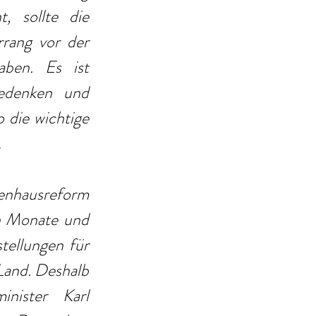
 sollte die 
rang vor der 
ben. Es ist 
edenken und 
die wichtige 
.
enhausreform 
n Monate und 
tellungen für 
and. Deshalb 
nister Karl 