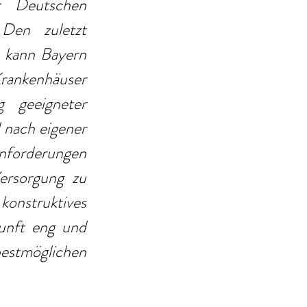
 Deutschen 
Den zuletzt 
 kann Bayern 
Krankenhäuser 
 geeigneter 
 nach eigener 
nforderungen 
rsorgung zu 
nstruktives 
nft eng und 
stmöglichen 