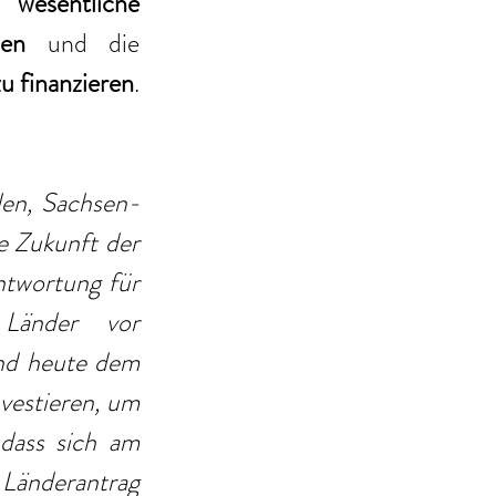
esentliche 
sen
 und die 
u finanzieren
. 
len, Sachsen-
e Zukunft der 
twortung für 
Länder vor 
d heute dem 
vestieren, um 
dass sich am 
nderantrag 