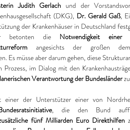
sterin Judith Gerlach
 und der Vorstandsvors
enhausgesellschaft (DKG), 
Dr. Gerald Gaß
, E
ützung der Krankenhäuser in Deutschland festge
ner betonten die 
Notwendigkeit einer u
ukturreform 
angesichts der großen demog
n. Es müsse aber darum gehen, diese Strukturan
 Prozess, im Dialog mit den Krankenhausträge
lanerischen Verantwortung der Bundesländer
 zu
st einer der Unterstützer einer von Nordrhe
Bundesratsinitiative
, die den Bund auffor
zusätzliche fünf Milliarden Euro Direkthilfen 