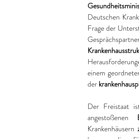
Gesundheitsmini
Deutschen Krank
Frage der Unterst
Gesprächspart
Krankenhausstr
Herausforderunge
einem geordneten
der 
krankenhausp
Der Freistaat i
angestoßenen 
Krankenhäusern 