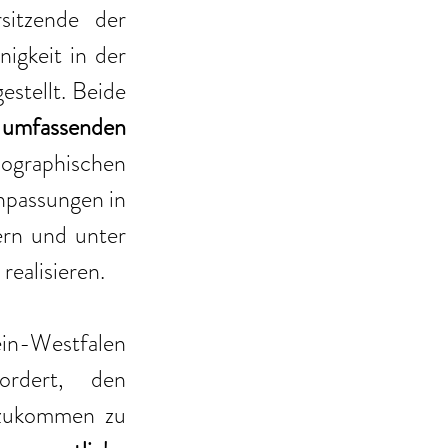
itzende der 
inigkeit in der 
stellt. Beide 
mfassenden 
raphischen 
passungen in 
rn und unter 
 realisieren. 
in-Westfalen 
dert, den 
zukommen zu 