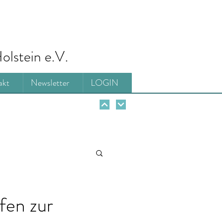
olstein e.V.
akt
Newsletter
LOGIN
fen zur