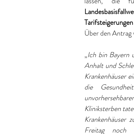
lassen, die f
Landesbasisfall
Tarifsteigerungen
Über den Antrag 
„
Ich bin Bayern 
Anhalt und Schles
Krankenhäuser ei
die Gesundheit
unvorhersehbare
Kliniksterben tate
Krankenhäuser zu
Freitag noch 