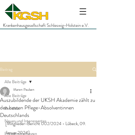
Krankenhausgesellschaft Schleswig-Holstein e.V.
Beitrag
Alle Beiträge
Maren Paulsen
Alle Beiträge
Auszubildende der UKSH Akademie zählt zu
den besten Pflege-Absolventinnen
Berichte
Deutschlands
Neues und Interessantes
[Mitglieder-Bericht 002/2024 - Lübeck, 09. 
Januar 2024]
Pressemitteilungen