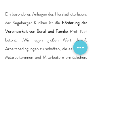
Ein besonderes Anliegen des Herzkatheterlabors 
der Segeberger Kliniken ist die 
Förderung der 
Vereinbarkeit von Beruf und Familie
. Prof. Nef 
betont: „Wir legen großen Wert darauf, 
Arbeitsbedingungen zu schaffen, die es unseren 
Mitarbeiterinnen und Mitarbeitern ermöglichen, 
ihre beruflichen Anforderungen mit ihren 
familiären Verpflichtungen in Einklang zu 
bringen.“
Quelle: Pressemitteilung Krankenhaus