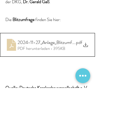
der DKG, 
Dr. Gerald Gaß
.
Die
 Blitzumfrage
 finden Sie hier:
2024-11-27_Anlage_Blitzumfrage_Umsetzung_ePA
.pdf
PDF herunterladen • 395KB
Quelle: Deutsche Krankenhausgesellschaft e. V. 
DKG
Digitalisierung
ePA
Neues und Interessantes