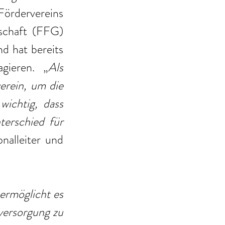
rdervereins 
schaft (FFG) 
d hat bereits 
gieren. „
Als 
rein, um die 
ichtig, dass 
erschied für 
onalleiter und 
rmöglicht es 
versorgung zu 