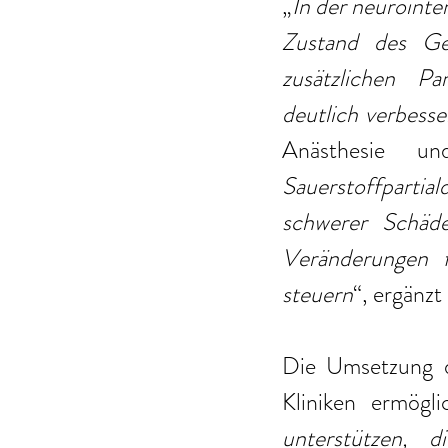
„
In der neurointe
Zustand des Geh
zusätzlichen Pa
deutlich verbess
Anästhesie un
Sauerstoffpartia
schwerer Schädel
Veränderungen f
steuern
“, ergänzt 
Die Umsetzung d
Kliniken ermögli
unterstützen, d