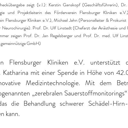
eckübergabe zeigt (v.l.): Kerstin Ganskopf (Geschäftsführerin), Dr. 
gie und Projektleiterin des Förderverein Flensburger Kliniken e.V.),
ein Flensburger Kliniken e.V.), Michael Jahn (Personalleiter & Prokurist
 Neurochirurgie). Prof. Dr. Ulf Linstedt (Chefarzt der Anästhesie und I
mmer zeigen Prof. Dr. Jan Regelsberger und Prof. Dr. med. Ulf Linste
d gemeinnützige GmbH)
n Flensburger Kliniken e.V. unterstützt d
. Katharina mit einer Spende in Höhe von 42.
novative Medizintechnologie. Mit dem Betr
ogenannten „zerebralen Sauerstoffmonitorings“ 
das die Behandlung schwerer Schädel-Hirn-V
en kann. 