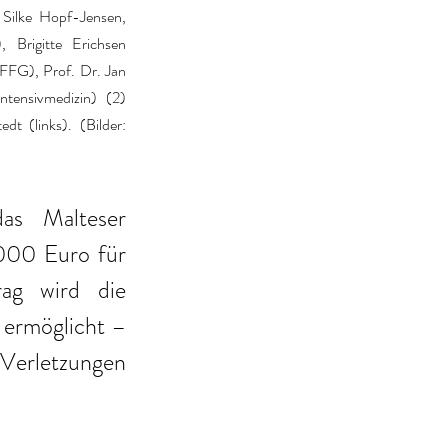
Silke Hopf-Jensen, 
 Brigitte Erichsen 
 FFG), Prof. Dr. Jan 
ntensivmedizin)  (2) 
dt (links).
(Bilder: 
as Malteser 
000 Euro für 
ag wird die 
ermöglicht – 
erletzungen 