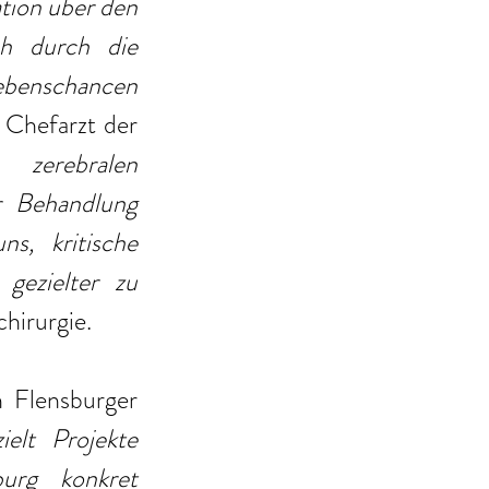
tion über den 
h durch die 
benschancen 
, Chefarzt der 
erebralen 
r Behandlung 
s, kritische 
ezielter zu 
hirurgie. 
 Flensburger 
elt Projekte 
urg konkret 