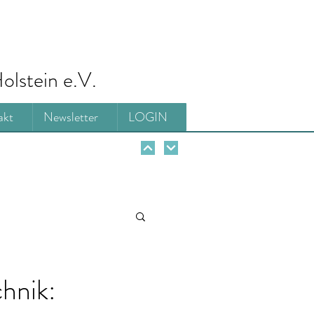
olstein e.V.
akt
Newsletter
LOGIN
hnik: