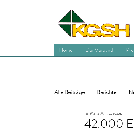
Home
Der Verband
Pre
Alle Beiträge
Berichte
Ne
18. Mai
2 Min. Lesezeit
42.000 Eur