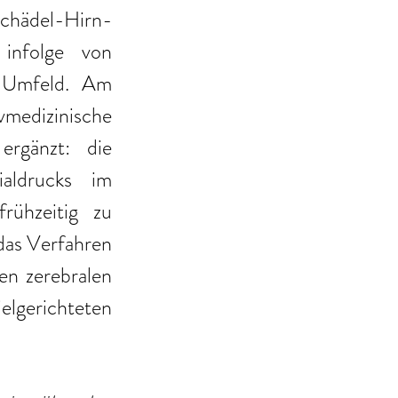
chädel-Hirn-
nfolge von 
 Umfeld. Am 
edizinische 
rgänzt: die 
aldrucks im 
ühzeitig zu 
das Verfahren 
n zerebralen 
lgerichteten 