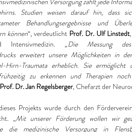
nsivmedizinischen Versorgung zählt jede Informa
irns. Studien weisen darauf hin, dass sic
rameter Behandlungsergebnisse und Überle
ern können
“, verdeutlicht 
Prof. Dr. Ulf Linstedt
d Intensivmedizin. „
Die Messung des z
ldrucks erweitert unsere Möglichkeiten in de
-Hirn-Traumata erheblich. Sie ermöglicht un
rühzeitig zu erkennen und Therapien noch g
Prof. Dr. Jan Regelsberger
, Chefarzt der Neuroc
ieses Projekts wurde durch den Förderverein
cht. „
Mit unserer Förderung wollen wir gezi
ie die medizinische Versorgung in Flensb