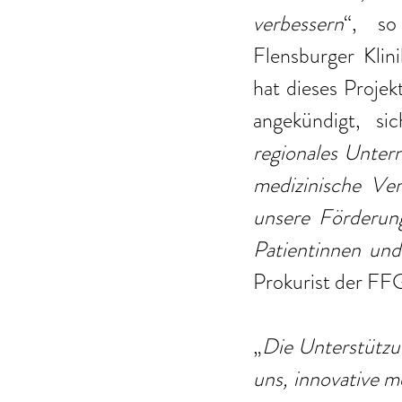
verbessern
“, s
Flensburger Klin
hat dieses Projek
angekündigt, si
regionales Unter
medizinische Ver
unsere Förderung
Patientinnen un
Prokurist der FFG
„
Die Unterstützu
uns, innovative m