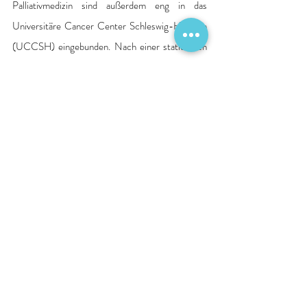
Palliativmedizin sind außerdem eng in das 
Universitäre Cancer Center Schleswig-Holstein 
(UCCSH) eingebunden. Nach einer stationären 
Symptombehandlung wird gemeinsam mit allen 
Beteiligten geschaut, wie und wo eine 
anschließende angemessene Betreuung der 
Betroffenen gewährleistet werden kann. Hierzu 
gibt es eine enge Zusammenarbeit der 
Palliativmedizin am UKSH mit anderen regionalen 
Organisationen des PalliativNetzes Kiel und 
Umgebung wie den SAPV-Teams und den 
Hospizen, Kieler Förde, Gettorf, Rendsburg und 
Schleswig sowie niedergelassenen Praxen und 
Pflegeheimen.