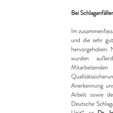
Bei Schlaganfällen
Im zusammenfasse
und die sehr gut
hervorgehoben. 
wurden außer
Mitarbeitende
Qualitätssicheru
Anerkennung uns
Arbeit sowie de
Deutsche Schlagan
Unit“, so 
Dr. J