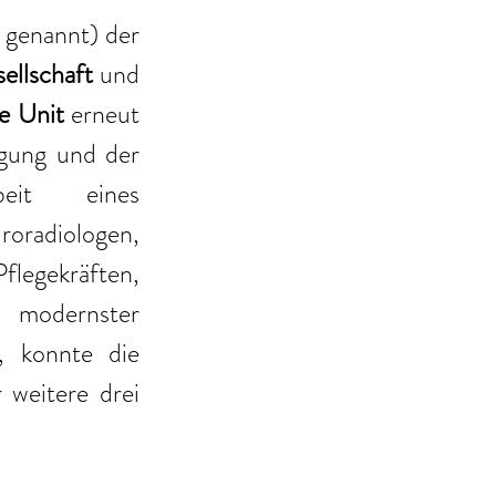
 genannt) der
ellschaft
 und 
e Unit
 erneut 
gung und der 
beit eines 
adiologen, 
gekräften, 
 modernster 
, konnte die 
 weitere drei 