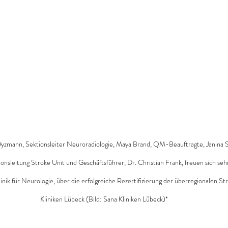
n Dyzmann, Sektionsleiter Neuroradiologie, Maya Brand, QM-Beauftragte, Janina S
tionsleitung Stroke Unit und Geschäftsführer, Dr. Christian Frank, freuen sich seh
nik für Neurologie, über die erfolgreiche Rezertifizierung der überregionalen St
Kliniken Lübeck (Bild: Sana Kliniken Lübeck)*