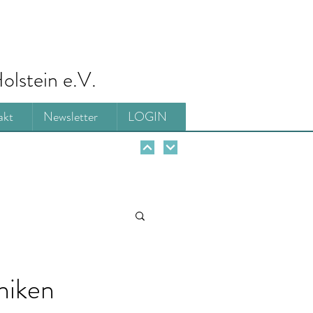
olstein e.V.
akt
Newsletter
LOGIN
niken