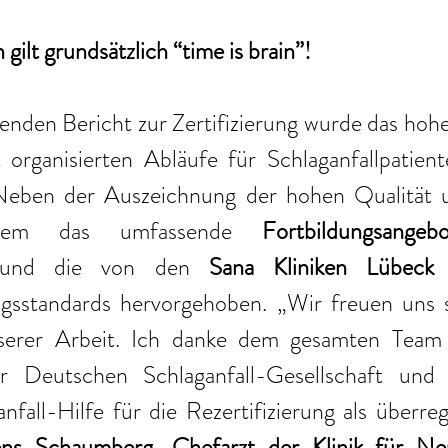
 gilt grundsätzlich “time is brain”!
nden Bericht zur Zertifizierung wurde das hoh
 organisierten Abläufe für Schlaganfallpatient
Neben der Auszeichnung der hohen Qualität u
dem das umfassende 
Fortbildungsange
n und die von den 
Sana Kliniken Lübeck
 
ngsstandards hervorgehoben. „Wir freuen uns s
erer Arbeit. Ich danke dem gesamten Team f
r Deutschen Schlaganfall-Gesellschaft und d
fall-Hilfe für die Rezertifizierung als überreg
ens Schaumberg, Chefarzt der Klinik für Neu