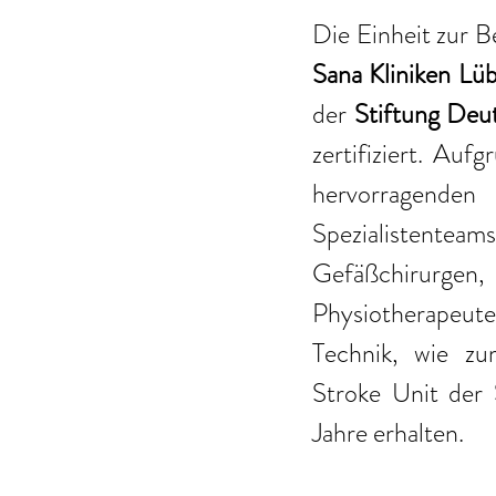
Die Einheit zur B
Sana Kliniken Lü
der 
Stiftung Deut
zertifiziert. Auf
hervorragende
Spezialistent
Gefäßchirurge
Physiotherapeu
Technik, wie zum
Stroke Unit der 
Jahre erhalten.