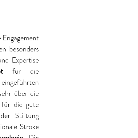
e Engagement 
en besonders 
nd Expertise 
bot 
für die 
eingeführten 
ehr über die 
ür die gute 
er Stiftung 
ionale Stroke 
rologie
. Die 