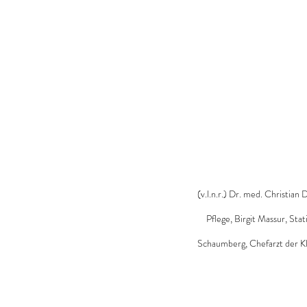
(v.l.n.r.) Dr. med. Christia
Pflege, Birgit Massur, Sta
Schaumberg, Chefarzt der Kli